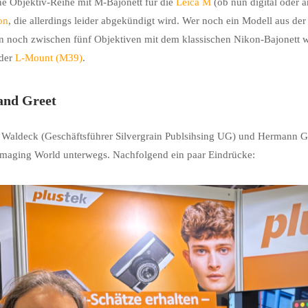
ne Objektiv-Reihe mit M-Bajonett für die
Leica M
(ob nun digital oder a
on
, die allerdings leider abgekündigt wird. Wer noch ein Modell aus der
 noch zwischen fünf Objektiven mit dem klassischen Nikon-Bajonett wä
der
L-Mount (M39)
.
and Greet
 Waldeck (Geschäftsführer Silvergrain Publsihsing UG) und Hermann G
Imaging World unterwegs. Nachfolgend ein paar Eindrücke: