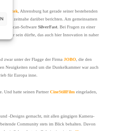
ut:
Plustek
, Ahrensburg hat gerade seiner bestehenden
EN
cs
wird zeitnahe darüber berichten. Am gemeinsamen
reichen Scan-Software
SilverFast
. Bei Fragen zu einer
n dafür sein dürfte, das auch hier Innovation in naher
nd zwar unter der Flagge der Firma
JOBO
, die den
igen Neuigkeiten rund um die Dunkelkammer war auch
rieb für Europa inne.
. Und hatte seinen Partner
CineStillFilm
eingeladen,
und -Designs gemacht, mit allen gängigen Kamera-
beitende Community stets im Blick behalten. Davon