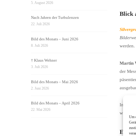
5. August 2026
Blick 
Nach Jahren der Turbulenzen
22. Juli 2026
Silvergr
Bilderwe
Bild des Monats – Juni 2026
8. Juli 2026
werden. 
† Klaus Wehner
Martin
3. Juli 2026
der Mes
päsentie
Bild des Monats – Mai 2026
ausgebau
2. Juni 2026
Bild des Monats – April 2026
Insgesam
22. Mai 2026
wir,“ ko
Um d
Gerä
zust
Ein pa
vera