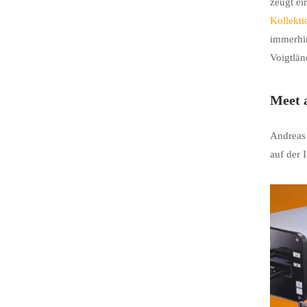
zeugt ei
Kollekti
immerhin
Voigtlän
Meet 
Andreas
auf der 