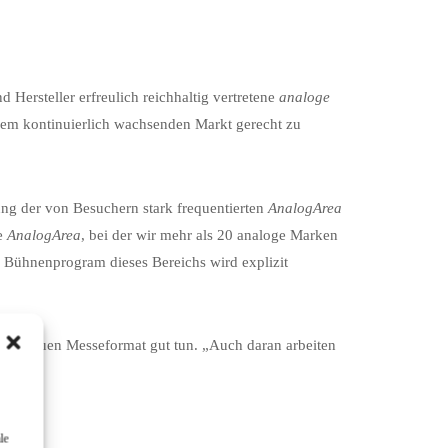
 Hersteller erfreulich reichhaltig vertretene
analoge
sem kontinuierlich wachsenden Markt gerecht zu
ung der von Besuchern stark frequentierten
AnalogArea
ie
AnalogArea
, bei der wir mehr als 20 analoge Marken
e Bühnenprogram dieses Bereichs wird explizit
em neuen Messeformat gut tun. „Auch daran arbeiten
le