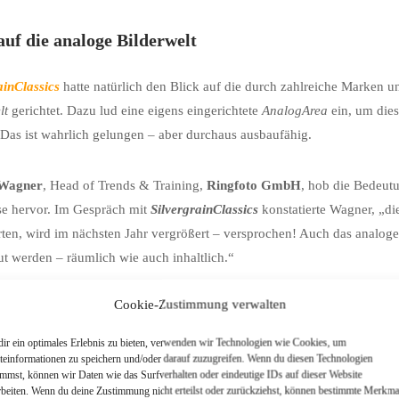
auf die analoge Bilderwelt
ainClassics
hatte natürlich den Blick auf die durch zahlreiche Marken und
lt
gerichtet. Dazu lud eine eigens eingerichtete
AnalogArea
ein, um die
Das ist wahrlich gelungen – aber durchaus ausbaufähig.
 Wagner
, Head of Trends & Training,
Ringfoto GmbH
, hob die Bedeut
se hervor. Im Gespräch mit
SilvergrainClassics
konstatierte Wagner, „d
rten, wird im nächsten Jahr vergrößert – versprochen! Auch das analog
t werden – räumlich wie auch inhaltlich.“
Cookie-Zustimmung verwalten
t mehr Internationalität würde nach Meinung von
SilvergrainClassics
d
nstatierte Wagner.
ir ein optimales Erlebnis zu bieten, verwenden wir Technologien wie Cookies, um
teinformationen zu speichern und/oder darauf zuzugreifen. Wenn du diesen Technologien
immst, können wir Daten wie das Surfverhalten oder eindeutige IDs auf dieser Website
ar Beispiele aus der analogen Szene
rbeiten. Wenn du deine Zustimmung nicht erteilst oder zurückziehst, können bestimmte Merkma