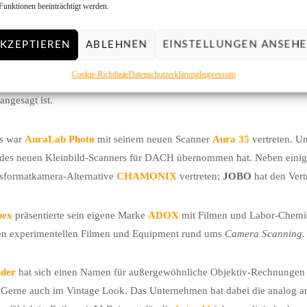
Funktionen beeinträchtigt werden.
nd war, das sich derzeit viel im Bereich Bild- und Film-Digitalisierung t
KZEPTIEREN
ABLEHNEN
EINSTELLUNGEN ANSEH
Flotte für Kleinbild ein signifikantes Update verpasst.
SilvergrainClassi
-Stand war
LaserSoft Imaging
, Kiel vertreten. Mit Version 9 der erfolg
Cookie-Richtlinie
Datenschutzerklärung
Impressum
10 hüllte man sich dort beharrlich in Schweigen. Was ein sicheres Zeiche
angesagt ist.
is war
AuraLab Photo
mit seinem neuen Scanner
Aura 35
vertreten. U
b des neuen Kleinbild-Scanners für DACH übernommen hat. Neben ein
ssformatkamera-Alternative
CHAMONIX
vertreten;
JOBO
hat den Vert
pex
präsentierte sein eigene Marke
ADOX
mit Filmen und Labor-Chemie
nen experimentellen Filmen und Equipment rund ums
Camera Scanning
.
nder
hat sich einen Namen für außergewöhnliche Objektiv-Rechnungen 
Gerne auch im Vintage Look. Das Unternehmen hat dabei die analog ar