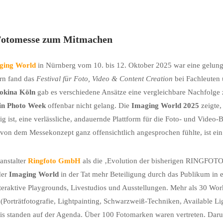
Fotomesse zum Mitmachen
ging World
in Nürnberg vom 10. bis 12. Oktober 2025 war eine gelung
rn fand das
Festival für Foto, Video & Content Creation
bei Fachleuten
okina
Köln
gab es verschiedene Ansätze eine vergleichbare Nachfolge 
in Photo Week
offenbar nicht gelang. Die
Imaging World
2025
zeigte,
g ist, eine verlässliche, andauernde Plattform für die Foto- und Video
 von dem Messekonzept ganz offensichtlich angesprochen fühlte, ist ein 
anstalter
Ringfoto GmbH
als die ‚Evolution der bisherigen RINGFOT
der
Imaging World
in der Tat mehr Beteiligung durch das Publikum in
teraktive Playgrounds, Livestudios und Ausstellungen. Mehr als 30 W
Porträtfotografie, Lightpainting, Schwarzweiß-Techniken, Available Light
is standen auf der Agenda. Über 100 Fotomarken waren vertreten. Dar