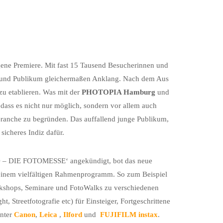
ene Premiere. Mit fast 15 Tausend Besucherinnen und
 und Publikum gleichermaßen Anklang. Nach dem Aus
zu etablieren. Was mit der
PHOTOPIA Hamburg
und
 dass es nicht nur möglich, sondern vor allem auch
-Branche zu begründen. Das auffallend junge Publikum,
sicheres Indiz dafür.
O – DIE FOTOMESSE‘ angekündigt, bot das neue
 einem vielfältigen Rahmenprogramm. So zum Beispiel
orkshops, Seminare und FotoWalks zu verschiedenen
, Streetfotografie etc) für Einsteiger, Fortgeschrittene
unter
Canon
,
Leica
,
Ilford
und
FUJIFILM instax
.