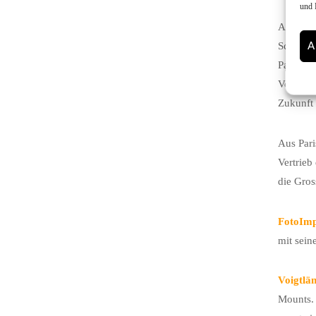
und 
Auffalle
A
Scanner-
Partner
Version 
Zukunft 
Aus Par
Vertrie
die Gro
FotoIm
mit sei
Voigtlä
Mounts. 