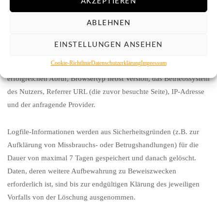
AKZEPTIEREN
berechtigten Interessen im Sinne des Art. 6 Abs. 1 lit. f. DSGVO
ABLEHNEN
Daten über jeden Zugriff auf den Server, auf dem sich dieser
Dienst befindet (sogenannte Serverlogfiles). Zu den Zugriffsdaten
EINSTELLUNGEN ANSEHEN
gehören Name der abgerufenen Webseite, Datei, Datum und
Cookie-Richtlinie
Datenschutzerklärung
Impressum
Uhrzeit des Abrufs, übertragene Datenmenge, Meldung über
erfolgreichen Abruf, Browsertyp nebst Version, das Betriebssystem
des Nutzers, Referrer URL (die zuvor besuchte Seite), IP-Adresse
und der anfragende Provider.
Logfile-Informationen werden aus Sicherheitsgründen (z.B. zur
Aufklärung von Missbrauchs- oder Betrugshandlungen) für die
Dauer von maximal 7 Tagen gespeichert und danach gelöscht.
Daten, deren weitere Aufbewahrung zu Beweiszwecken
erforderlich ist, sind bis zur endgültigen Klärung des jeweiligen
Vorfalls von der Löschung ausgenommen.