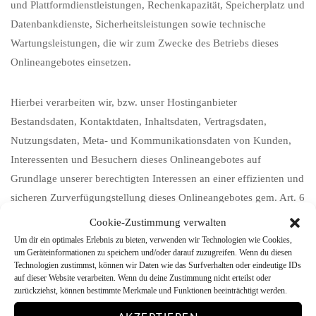
und Plattformdienstleistungen, Rechenkapazität, Speicherplatz und
Datenbankdienste, Sicherheitsleistungen sowie technische
Wartungsleistungen, die wir zum Zwecke des Betriebs dieses
Onlineangebotes einsetzen.
Hierbei verarbeiten wir, bzw. unser Hostinganbieter
Bestandsdaten, Kontaktdaten, Inhaltsdaten, Vertragsdaten,
Nutzungsdaten, Meta- und Kommunikationsdaten von Kunden,
Interessenten und Besuchern dieses Onlineangebotes auf
Grundlage unserer berechtigten Interessen an einer effizienten und
sicheren Zurverfügungstellung dieses Onlineangebotes gem. Art. 6
Abs. 1 lit. f DSGVO i.V.m. Art. 28 DSGVO (Abschluss
Cookie-Zustimmung verwalten
Auftragsverarbeitungsvertrag).
Um dir ein optimales Erlebnis zu bieten, verwenden wir Technologien wie Cookies,
um Geräteinformationen zu speichern und/oder darauf zuzugreifen. Wenn du diesen
Technologien zustimmst, können wir Daten wie das Surfverhalten oder eindeutige IDs
Erhebung von Zugriffsdaten und Logfiles
auf dieser Website verarbeiten. Wenn du deine Zustimmung nicht erteilst oder
zurückziehst, können bestimmte Merkmale und Funktionen beeinträchtigt werden.
Wir, bzw. unser Hostinganbieter, erhebt auf Grundlage unserer