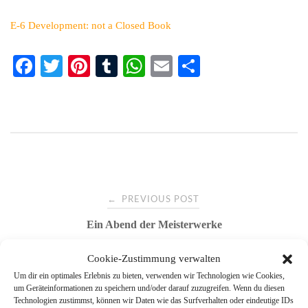
E-6 Development: not a Closed Book
Fa
T
Pi
T
W
E
Te
ce
wi
nt
u
ha
m
ile
bo
tte
er
m
ts
ail
n
ok
r
es
bl
A
t
r
pp
Post
←
PREVIOUS POST
Ein Abend der Meisterwerke
navigation
Cookie-Zustimmung verwalten
→
NEXT POST
Um dir ein optimales Erlebnis zu bieten, verwenden wir Technologien wie Cookies,
um Geräteinformationen zu speichern und/oder darauf zuzugreifen. Wenn du diesen
Last Minute Angebot für Schnellentschlossene
Technologien zustimmst, können wir Daten wie das Surfverhalten oder eindeutige IDs