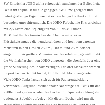
SW-Entwickler JOBO alpha erfreut sich zunehmender Beliebtheit.
Der JOBO alpha ist für alle gängigen SW-Filme geeignet und
liefert großartige Ergebnisse bei extrem langer Haltbarkeit.Er ist
besonders umweltfreundlich. Die JOBO Farbchemie Kits erreichen
mit 2,5 Litern eine Ergiebigkeit von 30 bis 40 Filmen.
JOBO hat für das Anmischen der Chemie mit exakter
Flüssigkeitsangabe die wunderschönen und hochtransparenten
Mensuren in den Größen 250 ml, 100 ml und 25 ml wieder
eingeführt. Für größere Volumina werden erfahrungsgemäß direkt
die Weithalsflaschen von JOBO eingesetzt, die ebenfalls über eine
grobe Skalierung des Inhalts verfügen. Die drei Mensuren werden
im praktischen 3er Kit für 14,90 EUR inkl. MwSt. angeboten.
Viele JOBO Tanks lassen sich auch für Papierentwicklung
verwenden. Aufgrund internationaler Nachfrage hat JOBO für das
2500er Tanksystem wieder den Becher für Papierentwicklung als
optionales Zubehör aufgelegt. Mit diesem Becher wird nur die
erforderliche Mindestmenge für eine Papierentwicklung in den