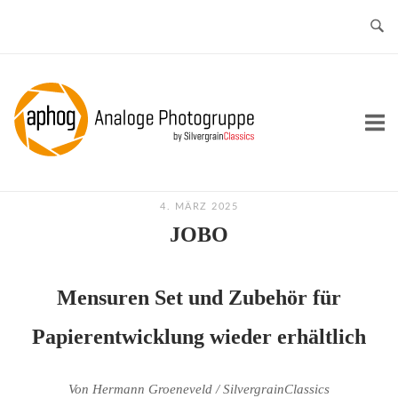
Skip
to
content
Home
4. MÄRZ 2025
JOBO
Mensuren Set und Zubehör für
Papierentwicklung wieder erhältlich
Von Hermann Groeneveld / SilvergrainClassics