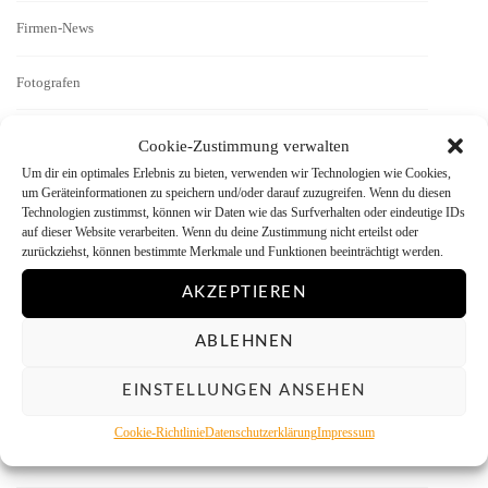
Firmen-News
Fotografen
Geschichten
Cookie-Zustimmung verwalten
Um dir ein optimales Erlebnis zu bieten, verwenden wir Technologien wie Cookies,
Interview
um Geräteinformationen zu speichern und/oder darauf zuzugreifen. Wenn du diesen
Technologien zustimmst, können wir Daten wie das Surfverhalten oder eindeutige IDs
auf dieser Website verarbeiten. Wenn du deine Zustimmung nicht erteilst oder
Kamera-Reviews
zurückziehst, können bestimmte Merkmale und Funktionen beeinträchtigt werden.
AKZEPTIEREN
Labor
ABLEHNEN
Literatur
EINSTELLUNGEN ANSEHEN
Menschen vor der Kamera
Cookie-Richtlinie
Datenschutzerklärung
Impressum
Mitmachen