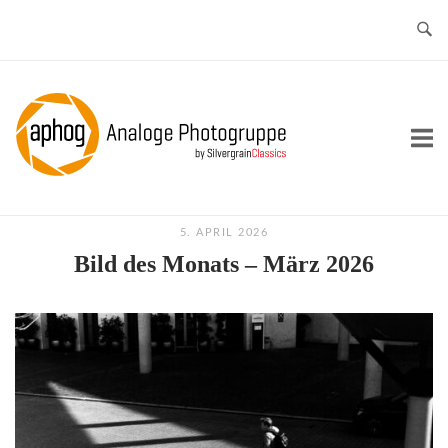
Skip
to
content
Home
5. APRIL 2026
Bild des Monats – März 2026