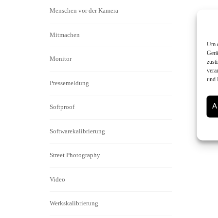
Menschen vor der Kamera
Mitmachen
Um d
Gerä
Monitor
zust
vera
und 
Pressemeldung
A
Softproof
Softwarekalibrierung
Street Photography
Video
Werkskalibrierung