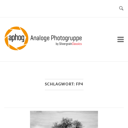
Skip
to
content
Home
SCHLAGWORT:
FP4