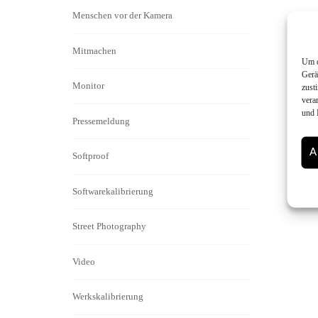
Menschen vor der Kamera
Mitmachen
Um d
Gerä
Monitor
zust
vera
und 
Pressemeldung
A
Softproof
Softwarekalibrierung
Street Photography
Video
Werkskalibrierung