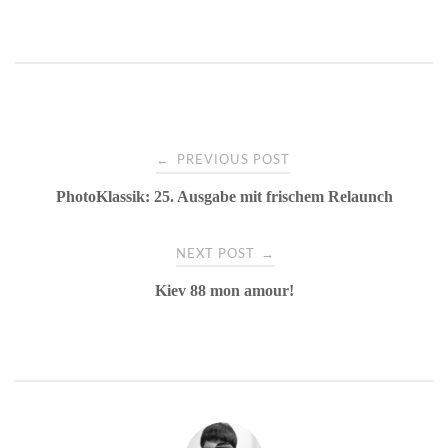
bo
tte
er
m
ts
ail
n
ok
r
es
bl
A
t
r
pp
Post
←
PREVIOUS POST
PhotoKlassik: 25. Ausgabe mit frischem Relaunch
navigation
→
NEXT POST
Kiev 88 mon amour!