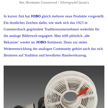
Von Hermann Groeneved / SilvergrainClassics
In kurzer Zeit hat
JOBO
gleich mehrere neue Produkte vorgestellt.
Ein deutliches Zeichen dafür, wie stark sich das 1923 in
Gummersbach gegründete Traditionsunternehmen weiterhin für
die analoge Bilderwelt engagiert. Man trifft plötzlich ‚alte
Bekannte‘ wieder im
JOBO
-Sortiment. Denn zur steten
Weiterentwicklung der analogen Community gehört auch das sich
Besinnen auf Tradition und bewährtes Handwerkszeug.