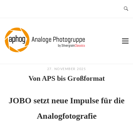
Skip
to
content
Home
27. NOVEMBER 2025
Von APS bis Großformat
JOBO setzt neue Impulse für die
Analogfotografie