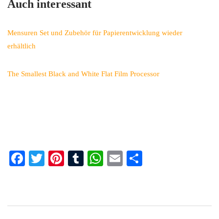
Auch interessant
Mensuren Set und Zubehör für Papierentwicklung wieder
erhältlich
The Smallest Black and White Flat Film Processor
Fa
T
Pi
T
W
E
Te
ce
wi
nt
u
ha
m
ile
bo
tte
er
m
ts
ail
n
ok
r
es
bl
A