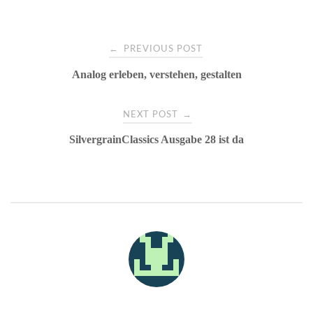
t
r
pp
Post
←
PREVIOUS POST
Analog erleben, verstehen, gestalten
navigation
→
NEXT POST
SilvergrainClassics Ausgabe 28 ist da