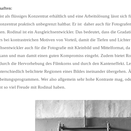
haften:
ist als flüssiges Konzentrat erhältlich und eine Arbeitslösung lässt sich
Konzentrat praktisch unbegrenzt haltbar. Er ist daher auch für Fotografen
ten. Rodinal ist ein Ausgleichsentwickler. Das bedeutet, dass die Gradati
s bei kontrastreichen Motiven von Vorteil, damit die Tiefen und Lichter
hsentwickler auch für die Fotografie mit Kleinbild und Mittelformat, da 
ann und man damit einen guten Kompromiss eingeht. Zudem bietet Rod
 durch die Hervorhebung des Filmkorns und durch den Kanteneffekt. Letz
terschiedlich belichtete Regionen eines Bildes ineinander übergehen. Ä
beitungsprogrammen. Wer also allgemein sehr hohe Kontraste mag, ode
ht so viel Freude mit Rodinal haben.