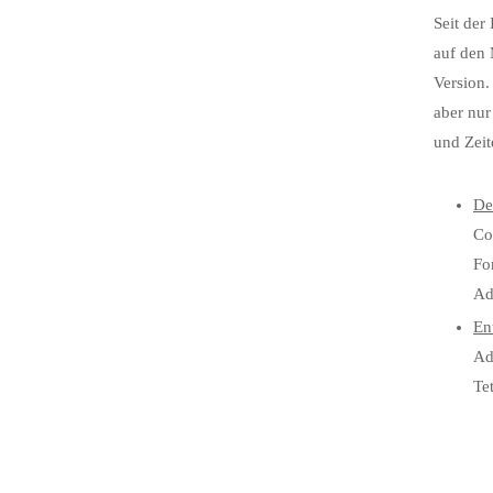
Seit der
auf den 
Version.
aber nur
und Zeit
De
Co
Fo
Ad
En
Ad
Te