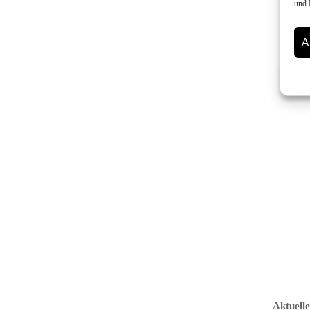
und 
A
Aktuell