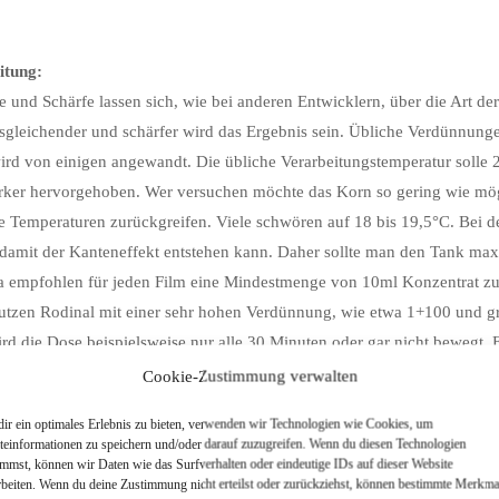
itung:
e und Schärfe lassen sich, wie bei anderen Entwicklern, über die Art de
gleichender und schärfer wird das Ergebnis sein. Übliche Verdünnung
rd von einigen angewandt. Die übliche Verarbeitungstemperatur solle 
rker hervorgehoben. Wer versuchen möchte das Korn so gering wie möglic
e Temperaturen zurückgreifen. Viele schwören auf 18 bis 19,5°C. Bei de
damit der Kanteneffekt entstehen kann. Daher sollte man den Tank max
 empfohlen für jeden Film eine Mindestmenge von 10ml Konzentrat zu
utzen Rodinal mit einer sehr hohen Verdünnung, wie etwa 1+100 und gr
rd die Dose beispielsweise nur alle 30 Minuten oder gar nicht bewegt. E
 Aufnahmen erhalten haben. Ich habe damit leider noch keine wirklich
Cookie-Zustimmung verwalten
rdings, dass die Negative sehr gleichmäßig entwickelt werden. So kann ei
ir ein optimales Erlebnis zu bieten, verwenden wir Technologien wie Cookies, um
Folglich ist diese Arbeitsweise praktisch für Filme, über dessen Belichtu
teinformationen zu speichern und/oder darauf zuzugreifen. Wenn du diesen Technologien
immst, können wir Daten wie das Surfverhalten oder eindeutige IDs auf dieser Website
rbeiten. Wenn du deine Zustimmung nicht erteilst oder zurückziehst, können bestimmte Merkma