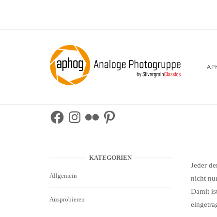
Skip
to
content
Home
AP
Facebook
Instagram
Flickr
Pinterest
KATEGORIEN
Jeder de
Allgemein
nicht nu
Damit is
Ausprobieren
eingetra