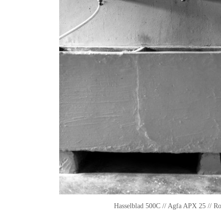
Hasselblad 500C // Agfa APX 25 // R