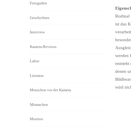
Fotografen
Eigensc
Rodinal 
Geschichten
ist das 
verarbei
Interview
besonder
Kamera-Reviews
Ausgleic
werden k
Labor
entsteht
denen un
Literatur
Bildbear
wird nic
Menschen vor der Kamera
Mitmachen
Monitor