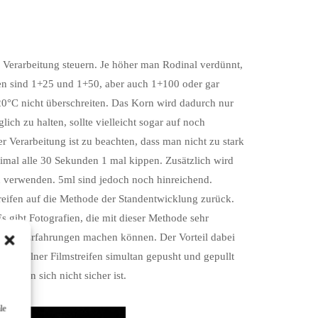
r Verarbeitung steuern. Je höher man Rodinal verdünnt,
en sind 1+25 und 1+50, aber auch 1+100 oder gar
20°C nicht überschreiten. Das Korn wird dadurch nur
h zu halten, sollte vielleicht sogar auf noch
r Verarbeitung ist zu beachten, dass man nicht zu stark
imal alle 30 Sekunden 1 mal kippen. Zusätzlich wird
 verwenden. 5ml sind jedoch noch hinreichend.
eifen auf die Methode der Standentwicklung zurück.
s gibt Fotografien, die mit dieser Methode sehr
 guten Erfahrungen machen können. Der Vorteil dabei
n einzelner Filmstreifen simultan gepusht und gepullt
ng man sich nicht sicher ist.
le