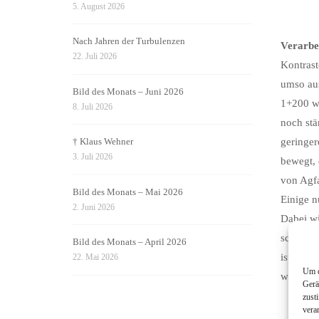
5. August 2026
Nach Jahren der Turbulenzen
Verarbe
22. Juli 2026
Kontrast
umso aus
Bild des Monats – Juni 2026
1+200 wi
8. Juli 2026
noch stä
geringer
† Klaus Wehner
3. Juli 2026
bewegt, 
von Agfa
Bild des Monats – Mai 2026
Einige n
2. Juni 2026
Dabei wi
scharfen
Bild des Monats – April 2026
ist alle
22. Mai 2026
Um d
werden. 
Gerä
zust
vera