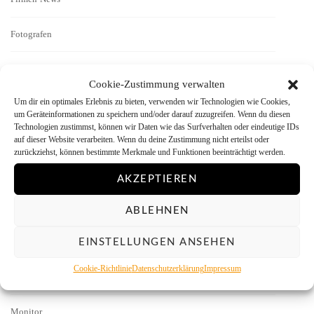
Fotografen
Geschichten
Cookie-Zustimmung verwalten
Um dir ein optimales Erlebnis zu bieten, verwenden wir Technologien wie Cookies,
Interview
um Geräteinformationen zu speichern und/oder darauf zuzugreifen. Wenn du diesen
Technologien zustimmst, können wir Daten wie das Surfverhalten oder eindeutige IDs
Kamera-Reviews
auf dieser Website verarbeiten. Wenn du deine Zustimmung nicht erteilst oder
zurückziehst, können bestimmte Merkmale und Funktionen beeinträchtigt werden.
Labor
AKZEPTIEREN
Literatur
ABLEHNEN
EINSTELLUNGEN ANSEHEN
Menschen vor der Kamera
Cookie-Richtlinie
Datenschutzerklärung
Impressum
Mitmachen
Monitor