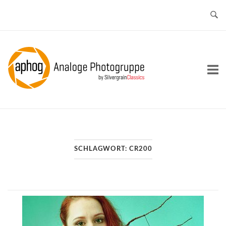
Skip
to
content
Home
SCHLAGWORT:
CR200