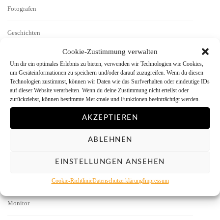
Fotografen
Geschichten
Cookie-Zustimmung verwalten
Interview
Um dir ein optimales Erlebnis zu bieten, verwenden wir Technologien wie Cookies,
um Geräteinformationen zu speichern und/oder darauf zuzugreifen. Wenn du diesen
Kamera-Reviews
Technologien zustimmst, können wir Daten wie das Surfverhalten oder eindeutige IDs
auf dieser Website verarbeiten. Wenn du deine Zustimmung nicht erteilst oder
zurückziehst, können bestimmte Merkmale und Funktionen beeinträchtigt werden.
Labor
AKZEPTIEREN
Literatur
ABLEHNEN
Menschen vor der Kamera
EINSTELLUNGEN ANSEHEN
Mitmachen
Cookie-Richtlinie
Datenschutzerklärung
Impressum
Monitor