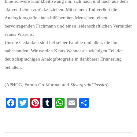
Eine schwere Krankheit zwang ihn, sich nach und nach aus dem
aktiven Leben zurückzuziehen. Mit seinem Tod verliert die
Analogfotografie einen hilfsbereiten Menschen, einen
hervorragenden Fachmann und einen leidenschaftlichen Vermittler
seines Wissens.
Unsere Gedanken sind bei seiner Familie und allen, die ihm
nahestanden. Wir werden Klaus Wehner als wichtigen Teil der
deutschsprachigen Analogfotografie in dankbarer Erinnerung
behalten.
(APHOG, Forum Großformat und
SilvergrainClassics
)
Fa
T
Pi
T
W
E
Te
ce
wi
nt
u
ha
m
ile
bo
tte
er
m
ts
ail
n
ok
r
es
bl
A