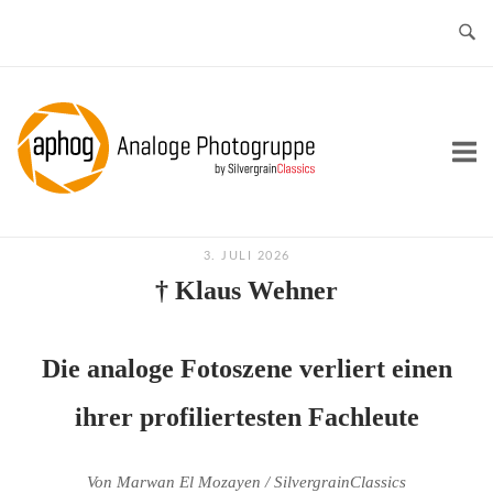
Skip
to
content
Home
3. JULI 2026
† Klaus Wehner
Die analoge Fotoszene verliert einen
ihrer profiliertesten Fachleute
Von Marwan El Mozayen / SilvergrainClassics