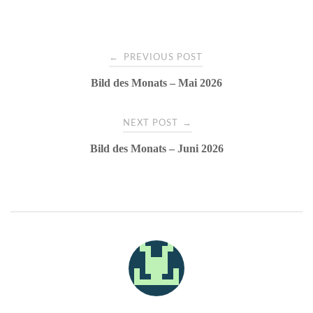
t
r
pp
Post
←
PREVIOUS POST
Bild des Monats – Mai 2026
navigation
→
NEXT POST
Bild des Monats – Juni 2026