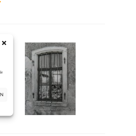
le
EN