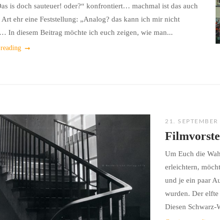
as is doch sauteuer! oder?“ konfrontiert… machmal ist das auch
r Art ehr eine Feststellung: „Analog? das kann ich mir nicht
“… In diesem Beitrag möchte ich euch zeigen, wie man...
 reading
21. SEPTEMBER
Filmvorst
Um Euch die Wahl
erleichtern, möcht
und je ein paar 
wurden. Der elfte
Diesen Schwarz-W