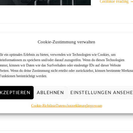
Continue reading
Cookie-Zustimmung verwalten
PTEMBER 2016
vorstellung: Agfa APX 100 New
ir ein optimales Erlebnis zu bieten, verwenden wir Technologien wie Cookies, um
teinformationen zu speichern und/oder darauf zuzugreifen. Wenn du diesen Technologien
die Wahl des passenden Filmes für eure Projekte etwas zu
immst, können wir Daten wie das Surfverhalten oder eindeutige IDs auf dieser Website
rbeiten. Wenn du deine Zustimmung nicht erteilst oder zurückziehst, können bestimmte Merkma
ern, möchten wir Euch in nächster Zeit diverse Filme vorstellen
Funktionen beeinträchtigt werden.
in paar Aufnahmen zeigen die mit diesen Filmen gemacht
Der zwölfte Film in dieser Reihe ist der Agfa APX 100 New.
KZEPTIEREN
ABLEHNEN
EINSTELLUNGEN ANSEH
ittelempfindliche Schwarz-Weiß Negativ-Film ist sehr gut...
Cookie-Richtlinie
Datenschutzerklärung
Impressum
 reading