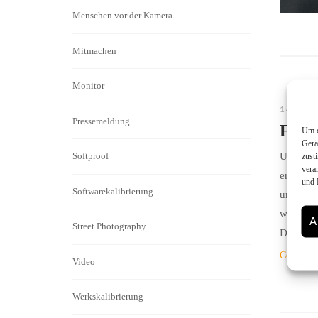
Menschen vor der Kamera
Mitmachen
Monitor
14. SE
Pressemeldung
Film
Um d
Gerä
Softproof
Um Euch 
zust
vera
erleicht
und 
Softwarekalibrierung
und je e
wurden. 
A
Street Photography
Dieser M
Continue
Video
Werkskalibrierung