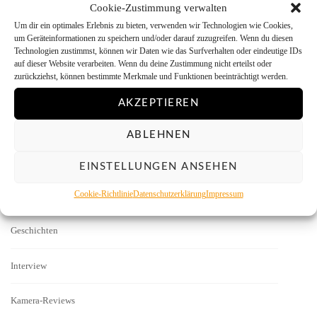
Cookie-Zustimmung verwalten
Bilddarstellung
Um dir ein optimales Erlebnis zu bieten, verwenden wir Technologien wie Cookies,
um Geräteinformationen zu speichern und/oder darauf zuzugreifen. Wenn du diesen
Technologien zustimmst, können wir Daten wie das Surfverhalten oder eindeutige IDs
Bilder
auf dieser Website verarbeiten. Wenn du deine Zustimmung nicht erteilst oder
zurückziehst, können bestimmte Merkmale und Funktionen beeinträchtigt werden.
Digitalisieren
AKZEPTIEREN
Dunkelkammer
ABLEHNEN
Firmen-News
EINSTELLUNGEN ANSEHEN
Cookie-Richtlinie
Datenschutzerklärung
Impressum
Fotografen
Geschichten
Interview
Kamera-Reviews