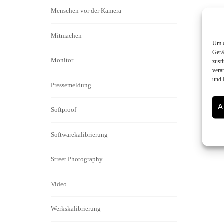
Menschen vor der Kamera
Mitmachen
Um d
Gerä
Monitor
zust
vera
und 
Pressemeldung
A
Softproof
Softwarekalibrierung
Street Photography
Video
Werkskalibrierung