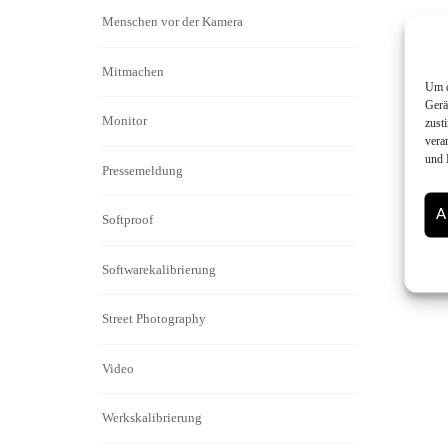
Menschen vor der Kamera
Mitmachen
Um d
Gerä
Monitor
zust
vera
und 
Pressemeldung
A
Softproof
Softwarekalibrierung
Street Photography
Video
Werkskalibrierung