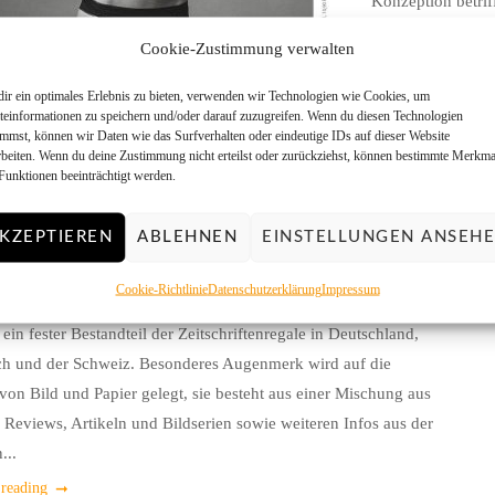
Konzeption betrif
die Anfragen aus a
Cookie-Zustimmung verwalten
Continue reading
ir ein optimales Erlebnis zu bieten, verwenden wir Technologien wie Cookies, um
teinformationen zu speichern und/oder darauf zuzugreifen. Wenn du diesen Technologien
immst, können wir Daten wie das Surfverhalten oder eindeutige IDs auf dieser Website
rbeiten. Wenn du deine Zustimmung nicht erteilst oder zurückziehst, können bestimmte Merkma
Funktionen beeinträchtigt werden.
I 2017
KZEPTIEREN
ABLEHNEN
EINSTELLUNGEN ANSEH
Klassik International
Cookie-Richtlinie
Datenschutzerklärung
Impressum
ish version can be found here. Die PhotoKlassik ist nun seit fast
 ein fester Bestandteil der Zeitschriftenregale in Deutschland,
ch und der Schweiz. Besonderes Augenmerk wird auf die
 von Bild und Papier gelegt, sie besteht aus einer Mischung aus
 Reviews, Artikeln und Bildserien sowie weiteren Infos aus der
...
 reading