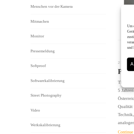
Menschen vor der Kamera
Mitmachen
Um d
Gerä
Monitor
zust
vera
und 
Pressemeldung
25. JUN
A
Softproof
Photo
Softwarekalibrierung
The engl
5 Jahren
Street Photography
Österrei
Qualität
Video
Technik,
analogen
Werkskalibrierung
Continue