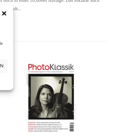
ft noch in einer 10.000er Auflage. Das erklärte auch
ller Welt...
le
EN