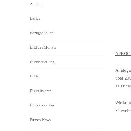
Autoren
Basics
Bezugsquellen
Bild des Monats
APHOGn
Bilddarstellung
Analogue
Bilder
über 200
110 über
Digitalisieren
Wir komm
Dunkelkammer
Schweiz
Firmen-News