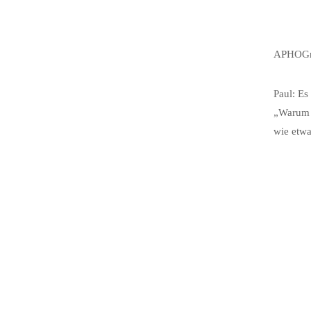
APHOGne
Paul: Es
„Warum h
wie etwa