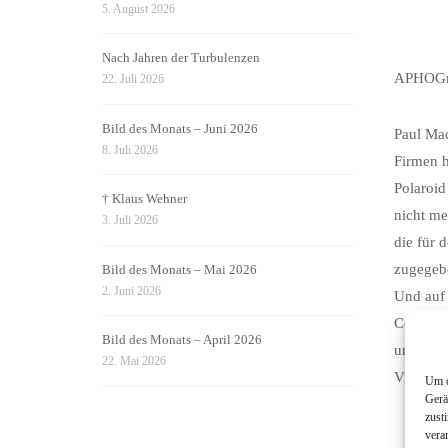
5. August 2026
Nach Jahren der Turbulenzen
APHOGne
22. Juli 2026
Bild des Monats – Juni 2026
Paul Mac
8. Juli 2026
Firmen h
Polaroid
† Klaus Wehner
nicht me
3. Juli 2026
die für 
zugegebe
Bild des Monats – Mai 2026
2. Juni 2026
Und auf 
Communit
Bild des Monats – April 2026
und kenn
22. Mai 2026
Vielfalt
Um d
Gerä
zust
vera