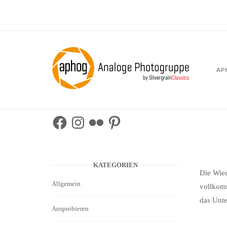
Skip
to
content
Home
AP
Facebook
Instagram
Flickr
Pinterest
KATEGORIEN
Die Wied
Allgemein
vollkomm
das Unte
Ausprobieren