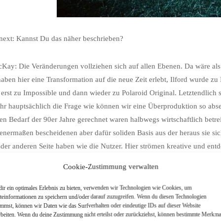
xt: Kannst Du das näher beschrieben?
Kay: Die Veränderungen vollziehen sich auf allen Ebenen. Da wäre als 
aben hier eine Transformation auf die neue Zeit erlebt, Ilford wurde 
 erst zu Impossible und dann wieder zu Polaroid Original. Letztendlich sin
hr hauptsächlich die Frage wie können wir eine Überproduktion so abse
den Bedarf der 90er Jahre gerechnet waren halbwegs wirtschaftlich betre
nermaßen bescheidenen aber dafür soliden Basis aus der heraus sie s
der anderen Seite haben wie die Nutzer. Hier strömen kreative und entde
y die zuvor nie in ihrem leben mit Film fotografiert haben. Sie sind 
Cookie-Zustimmung verwalten
en Istagram in und auswendig und sind nun neugierig woher das alles 
 der analogen Fotografie, die sich eben nicht einfach so erschließt.
ir ein optimales Erlebnis zu bieten, verwenden wir Technologien wie Cookies, um
teinformationen zu speichern und/oder darauf zuzugreifen. Wenn du diesen Technologien
immst, können wir Daten wie das Surfverhalten oder eindeutige IDs auf dieser Website
rbeiten. Wenn du deine Zustimmung nicht erteilst oder zurückziehst, können bestimmte Merkma