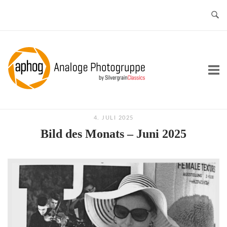
Skip
to
content
Home
4. JULI 2025
Bild des Monats – Juni 2025