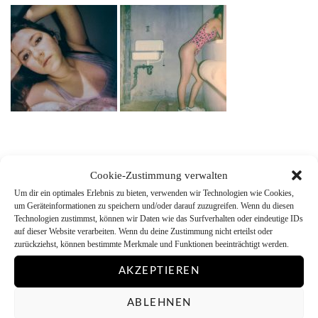
Cookie-Zustimmung verwalten
Fa
T
Pi
T
W
E
Te
Um dir ein optimales Erlebnis zu bieten, verwenden wir Technologien wie Cookies,
um Geräteinformationen zu speichern und/oder darauf zuzugreifen. Wenn du diesen
ce
wi
nt
u
ha
m
ile
Technologien zustimmst, können wir Daten wie das Surfverhalten oder eindeutige IDs
bo
tte
er
m
ts
ail
n
auf dieser Website verarbeiten. Wenn du deine Zustimmung nicht erteilst oder
zurückziehst, können bestimmte Merkmale und Funktionen beeinträchtigt werden.
ok
r
es
bl
A
AKZEPTIEREN
t
r
pp
ABLEHNEN