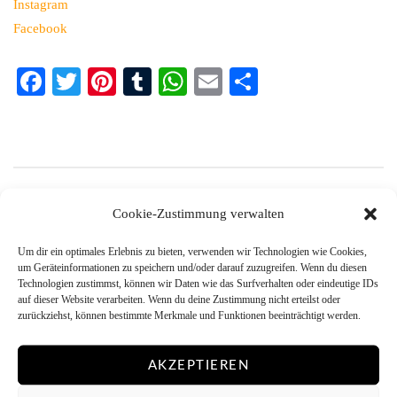
Instagram
Facebook
Fa
T
Pi
T
W
E
Te
ce
wi
nt
u
ha
m
ile
bo
tte
er
m
ts
ail
n
ok
r
es
bl
A
t
r
pp
Cookie-Zustimmung verwalten
Post
Um dir ein optimales Erlebnis zu bieten, verwenden wir Technologien wie Cookies,
←
PREVIOUS POST
um Geräteinformationen zu speichern und/oder darauf zuzugreifen. Wenn du diesen
Technologien zustimmst, können wir Daten wie das Surfverhalten oder eindeutige IDs
Mitmach-Aktion Bilder: Thema Feste/Veranstaltungen – Mai
navigation
auf dieser Website verarbeiten. Wenn du deine Zustimmung nicht erteilst oder
+ Juni 2016 *verlängert
zurückziehst, können bestimmte Merkmale und Funktionen beeinträchtigt werden.
→
NEXT POST
AKZEPTIEREN
Die Sache mit dem Halbformat und ein echter Samurai ! Teil