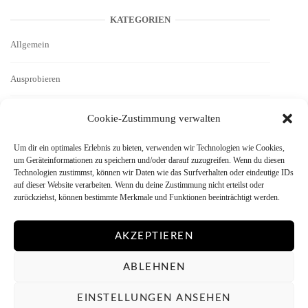
KATEGORIEN
Allgemein
Ausprobieren
Autoren
Cookie-Zustimmung verwalten
Basics
Um dir ein optimales Erlebnis zu bieten, verwenden wir Technologien wie Cookies,
um Geräteinformationen zu speichern und/oder darauf zuzugreifen. Wenn du diesen
Technologien zustimmst, können wir Daten wie das Surfverhalten oder eindeutige IDs
Bezugsquellen
auf dieser Website verarbeiten. Wenn du deine Zustimmung nicht erteilst oder
zurückziehst, können bestimmte Merkmale und Funktionen beeinträchtigt werden.
Bild des Monats
AKZEPTIEREN
Bilddarstellung
ABLEHNEN
Bilder
EINSTELLUNGEN ANSEHEN