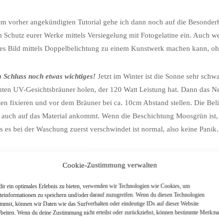
m vorher angekündigten Tutorial gehe ich dann noch auf die Besonder
 Schutz eurer Werke mittels Versiegelung mit Fotogelatine ein. Auch w
tes Bild mittels Doppelbelichtung zu einem Kunstwerk machen kann, oh
 Schluss noch etwas wichtiges!
Jetzt im Winter ist die Sonne sehr schwa
ten UV-Gesichtsbräuner holen, der 120 Watt Leistung hat. Dann das Ne
ten fixieren und vor dem Bräuner bei ca. 10cm Abstand stellen. Die Bel
t auch auf das Material ankommt. Wenn die Beschichtung Moosgrün ist, s
ss es bei der Waschung zuerst verschwindet ist normal, also keine Panik
as nicht ausreichen, geht auf 30 Minuten hoch mit der Belichtungszeit
Cookie-Zustimmung verwalten
sich das leichteste Edeldruckverfahren sein in seiner Anwendung, abe
nur noch Frust schieben. Mit den ersten Tipps hier solltet ihr auch die
ir ein optimales Erlebnis zu bieten, verwenden wir Technologien wie Cookies, um
teinformationen zu speichern und/oder darauf zuzugreifen. Wenn du diesen Technologien
immst, können wir Daten wie das Surfverhalten oder eindeutige IDs auf dieser Website
icht auch ein schwächeres UV Licht?“
Grundsätzlich ja, allerdings hab
rbeiten. Wenn du deine Zustimmung nicht erteilst oder zurückziehst, können bestimmte Merkma