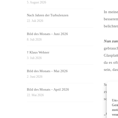
5. August 2026
In meine
Nach Jahren der Turbulenzen
besserem
22. Juli 2026
belichte
Bild des Monats – Juni 2026
8. Juli 2026
Nun zum
gebrauch
† Klaus Wehner
Glasplat
3. Juli 2026
da es of
sein, da
Bild des Monats – Mai 2026
2. Juni 2026
Sollte d
Bild des Monats – April 2026
zwar an 
22. Mai 2026
schnell 
Um d
Gerä
zust
„Geht n
vera