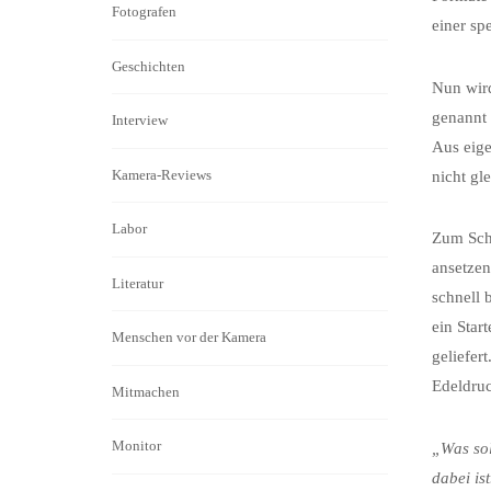
Fotografen
einer sp
Geschichten
Nun wird
genannt 
Interview
Aus eige
Kamera-Reviews
nicht gl
Labor
Zum Schl
ansetzen
Literatur
schnell 
ein Star
Menschen vor der Kamera
geliefer
Edeldruc
Mitmachen
Monitor
„Was sol
dabei is