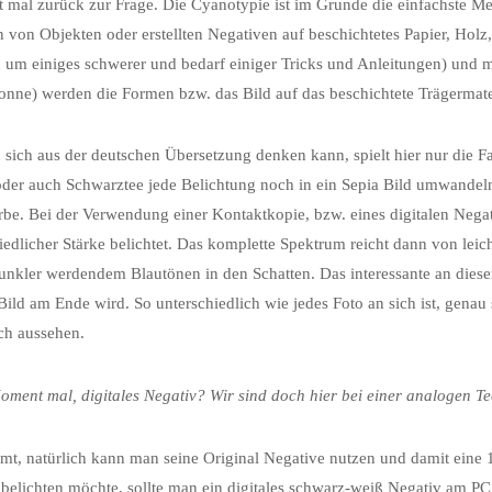
t mal zurück zur Frage. Die Cyanotypie ist im Grunde die einfachste Me
 von Objekten oder erstellten Negativen auf beschichtetes Papier, Holz, 
 um einiges schwerer und bedarf einiger Tricks und Anleitungen) und m
onne) werden die Formen bzw. das Bild auf das beschichtete Trägermater
sich aus der deutschen Übersetzung denken kann, spielt hier nur die Fa
der auch Schwarztee jede Belichtung noch in ein Sepia Bild umwandeln,
be. Bei der Verwendung einer Kontaktkopie, bzw. eines digitalen Negati
iedlicher Stärke belichtet. Das komplette Spektrum reicht dann von leic
nkler werdendem Blautönen in den Schatten. Das interessante an diese
Bild am Ende wird. So unterschiedlich wie jedes Foto an sich ist, gena
ch aussehen.
ment mal, digitales Negativ? Wir sind doch hier bei einer analogen Te
mt, natürlich kann man seine Original Negative nutzen und damit eine 
belichten möchte, sollte man ein digitales schwarz-weiß Negativ am P