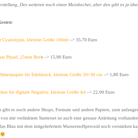
rstellung, Des weiteren noch einen Messbecher, aber den gibt es ja üb
Kosten:
et Cyanotypie, kleinste Größe 100ml
–> 35,70 Euro
ar Pinsel, 25mm Brei
t –> 15,90 Euro
Büttenpapier für Edeldruck, kleinste Größe 20×30 cm
–> 1,80 Euro
olien für digitale Negative, kleinste Größe A4
–> 22,90 Euro
h gibt es noch andere Shops, Formate und andere Papiere, zum anfangen
von mir verlinktem Starterset ist auch eine genaue Anleitung vorhand
das Blau mit dem mitgeliefertem Wasserstoffperoxid noch verstärken kan