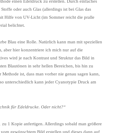
thode einen Edeldruck zu erstellen. Durch einfaches
Stoffe oder auch Glas (allerdings ist bei Glas das
it Hilfe von UV-Licht (im Sommer reicht die pralle
ial belichtet.
rbe Blau eine Rolle. Natürlich kann man mit speziellen
 aber hier konzentriere ich mich nur auf die
ves wird je nach Kontrast und Struktur das Bild in
hten Blautönen in sehr hellen Bereichen, bis hin zu
r Methode ist, dass man vorher nie genau sagen kann,
u so unterschiedlich kann jeder Cyanotypie Druck am
chnik für Edeldrucke. Oder nicht?“
1 zu 1 Kopie anfertigen. Allerdings sobald man größere
C vom gewünschtem Bild erstellen und dieses dann auf