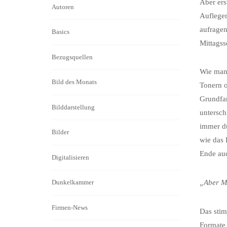
Aber ers
Autoren
Auflegen
aufragen
Basics
Mittagss
Bezugsquellen
Wie man 
Bild des Monats
Tonern o
Grundfar
Bilddarstellung
untersch
immer du
Bilder
wie das 
Ende au
Digitalisieren
„Aber Mo
Dunkelkammer
Firmen-News
Das stim
Formate 