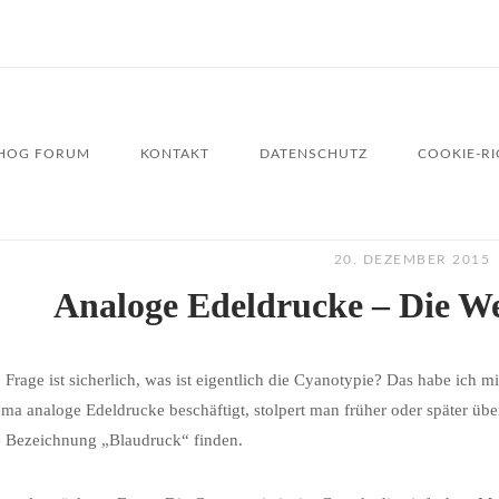
HOG FORUM
KONTAKT
DATENSCHUTZ
COOKIE-RIC
20. DEZEMBER 2015
Analoge Edeldrucke – Die We
e Frage ist sicherlich, was ist eigentlich die Cyanotypie? Das habe ich
a analoge Edeldrucke beschäftigt, stolpert man früher oder später über
e Bezeichnung „Blaudruck“ finden.