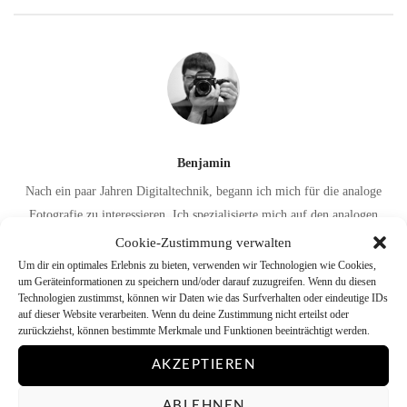
Benjamin
Nach ein paar Jahren Digitaltechnik, begann ich mich für die analoge
Fotografie zu interessieren. Ich spezialisierte mich auf den analogen
Schwarz-Weiß-Prozess, der auch aktuell meinen Schwerpunkt bildet.
Cookie-Zustimmung verwalten
Hauptsächlich arbeite ich Mittelformat mit der Mamiya RB67 Pro SD
Um dir ein optimales Erlebnis zu bieten, verwenden wir Technologien wie Cookies,
um Geräteinformationen zu speichern und/oder darauf zuzugreifen. Wenn du diesen
und der Mamiya 645 Super, nutze aber auch eine 4×5 Inch
Technologien zustimmst, können wir Daten wie das Surfverhalten oder eindeutige IDs
Großformatkamera und diverse Minolta Kleinbildkameras. An der
auf dieser Website verarbeiten. Wenn du deine Zustimmung nicht erteilst oder
zurückziehst, können bestimmte Merkmale und Funktionen beeinträchtigt werden.
analogen Schwarz-Weiß-Fotografie reizt mich einerseits die Reduktion
auf das Wesentliche, sowie die andererseits schier unendlichen
AKZEPTIEREN
Möglichkeiten die der Prozess bietet. Wenn ich in Farbe arbeite so fällt
meine Wahl immer mehr auf Diafilm.
ABLEHNEN