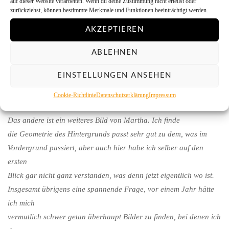
auf dieser Website verarbeiten. Wenn du deine Zustimmung nicht erteilst oder
zurückziehst, können bestimmte Merkmale und Funktionen beeinträchtigt werden.
AKZEPTIEREN
ABLEHNEN
EINSTELLUNGEN ANSEHEN
Cookie-Richtlinie
Datenschutzerklärung
Impressum
Das
andere ist ein weiteres Bild von Martha. Ich finde
die Geometrie des Hintergrunds passt sehr gut zu dem, was im
Vordergrund passiert, aber auch hier habe ich selber auf den
ersten
Blick gar nicht ganz verstanden, was denn jetzt eigentlich wo ist.
Insgesamt übrigens eine spannende Frage, vor einem Jahr hätte
ich mich
vermutlich schwer getan überhaupt Bilder zu finden, bei denen ich