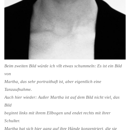
Beim zweiten Bild würde ich vllt etwas schummeln: Es ist ein Bild
von
Martha, das sehr portraithaft ist, aber eigentlich eine
Tanzaufnahme.
Auch hier wieder: Außer Martha ist auf dem Bild nicht viel, das
Bild
beginnt links mit ihrem Ellbogen und endet rechts mit ihrer
Schulter.
Martha hat sich hier ganz auf ihre Hände konzentriert, die sie