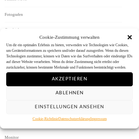
Fotografen
Geschichten
Cookie-Zustimmung verwalten
Um dir ein optimales Erlebnis zu bieten, verwenden wir Technologien wie Cookies,
Interview
um Geräteinformationen zu speichern und/oder darauf zuzugreifen. Wenn du diesen
Technologien zustimmst, können wir Daten wie das Surfverhalten oder eindeutige IDs
Kamera-Reviews
auf dieser Website verarbeiten. Wenn du deine Zustimmung nicht erteilst oder
zurückziehst, können bestimmte Merkmale und Funktionen beeinträchtigt werden.
Labor
AKZEPTIEREN
Literatur
ABLEHNEN
Menschen vor der Kamera
EINSTELLUNGEN ANSEHEN
Cookie-Richtlinie
Datenschutzerklärung
Impressum
Mitmachen
Monitor