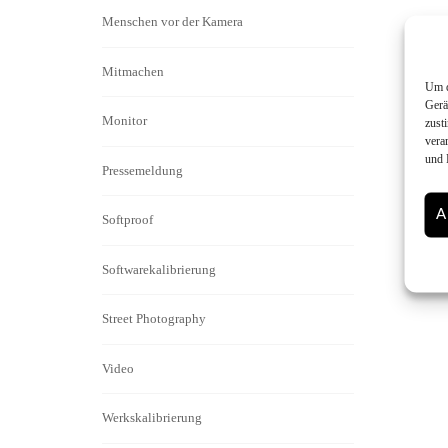
Menschen vor der Kamera
Mitmachen
Um d
Gerä
Monitor
zust
vera
und 
Pressemeldung
A
Softproof
Softwarekalibrierung
Street Photography
Video
Werkskalibrierung