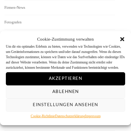
Firmen-News
Fotografen
Geschichten
Cookie-Zustimmung verwalten
Um dir ein optimales Erlebnis zu bieten, verwenden wir Technologien wie Cookies,
Interview
um Geräteinformationen zu speichern und/oder darauf zuzugreifen. Wenn du diesen
Technologien zustimmst, können wir Daten wie das Surfverhalten oder eindeutige IDs
auf dieser Website verarbeiten. Wenn du deine Zustimmung nicht erteilst oder
Kamera-Reviews
zurückziehst, können bestimmte Merkmale und Funktionen beeinträchtigt werden.
AKZEPTIEREN
Labor
ABLEHNEN
Literatur
EINSTELLUNGEN ANSEHEN
Menschen vor der Kamera
Cookie-Richtlinie
Datenschutzerklärung
Impressum
Mitmachen