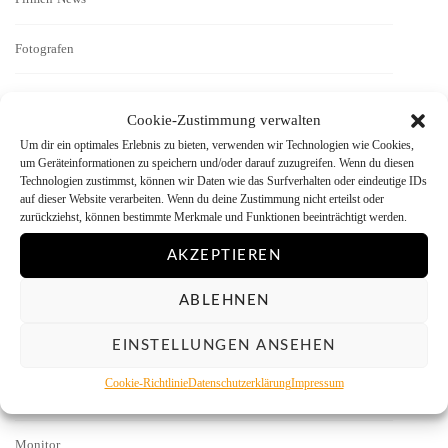
Fotografen
Geschichten
Cookie-Zustimmung verwalten
Um dir ein optimales Erlebnis zu bieten, verwenden wir Technologien wie Cookies,
Interview
um Geräteinformationen zu speichern und/oder darauf zuzugreifen. Wenn du diesen
Technologien zustimmst, können wir Daten wie das Surfverhalten oder eindeutige IDs
Kamera-Reviews
auf dieser Website verarbeiten. Wenn du deine Zustimmung nicht erteilst oder
zurückziehst, können bestimmte Merkmale und Funktionen beeinträchtigt werden.
Labor
AKZEPTIEREN
Literatur
ABLEHNEN
EINSTELLUNGEN ANSEHEN
Menschen vor der Kamera
Cookie-Richtlinie
Datenschutzerklärung
Impressum
Mitmachen
Monitor