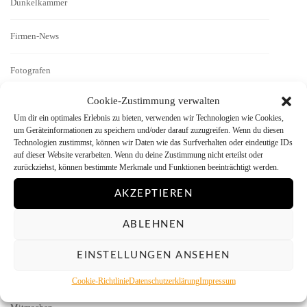
Dunkelkammer
Firmen-News
Fotografen
Cookie-Zustimmung verwalten
Geschichten
Um dir ein optimales Erlebnis zu bieten, verwenden wir Technologien wie Cookies,
um Geräteinformationen zu speichern und/oder darauf zuzugreifen. Wenn du diesen
Interview
Technologien zustimmst, können wir Daten wie das Surfverhalten oder eindeutige IDs
auf dieser Website verarbeiten. Wenn du deine Zustimmung nicht erteilst oder
zurückziehst, können bestimmte Merkmale und Funktionen beeinträchtigt werden.
Kamera-Reviews
AKZEPTIEREN
Labor
ABLEHNEN
Literatur
EINSTELLUNGEN ANSEHEN
Menschen vor der Kamera
Cookie-Richtlinie
Datenschutzerklärung
Impressum