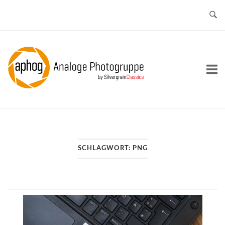
Skip
to
content
Home
SCHLAGWORT:
PNG