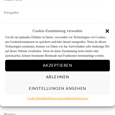
Fotografen
Geschichten
Cookie-Zustimmung verwalten
Um dir ein optimales Erlebnis zu bieten, verwenden wir Technologien wie Cookies,
Interview
um Geräteinformationen zu speichern und/oder darauf zuzugreifen. Wenn du diesen
Technologien zustimmst, können wir Daten wie das Surfverhalten oder eindeutige IDs
Kamera-Reviews
auf dieser Website verarbeiten. Wenn du deine Zustimmung nicht erteilst oder
zurückziehst, können bestimmte Merkmale und Funktionen beeinträchtigt werden.
Labor
AKZEPTIEREN
Literatur
ABLEHNEN
EINSTELLUNGEN ANSEHEN
Menschen vor der Kamera
Cookie-Richtlinie
Datenschutzerklärung
Impressum
Mitmachen
Monitor