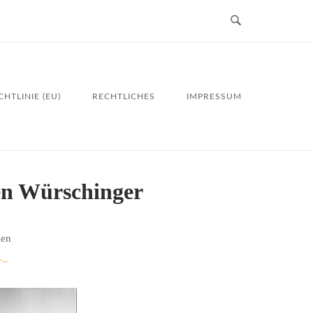
HTLINIE (EU)
RECHTLICHES
IMPRESSUM
en Würschinger
den
._