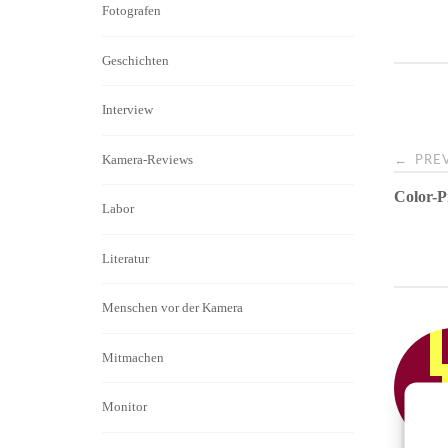
Fotografen
b
o
Geschichten
Interview
Post
Kamera-Reviews
←
PREV
Color-P
navi
Labor
Literatur
Menschen vor der Kamera
Mitmachen
Monitor