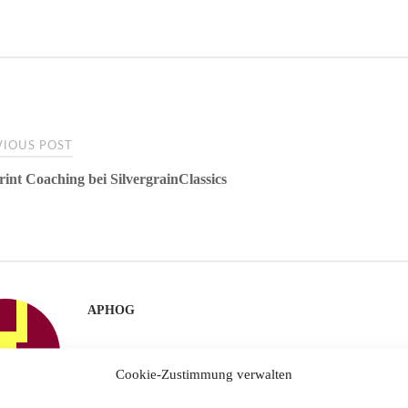
o
tte
er
m
ts
ail
n
k
r
es
bl
A
t
r
pp
IOUS POST
rint Coaching bei SilvergrainClassics
gation
APHOG
Cookie-Zustimmung verwalten