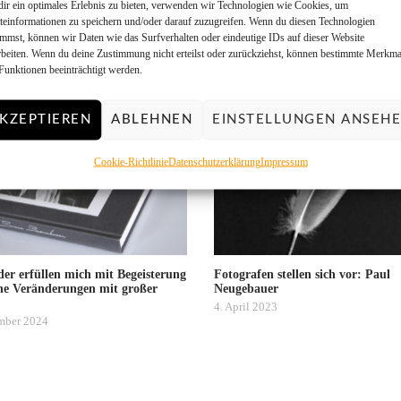
ir ein optimales Erlebnis zu bieten, verwenden wir Technologien wie Cookies, um
teinformationen zu speichern und/oder darauf zuzugreifen. Wenn du diesen Technologien
immst, können wir Daten wie das Surfverhalten oder eindeutige IDs auf dieser Website
rbeiten. Wenn du deine Zustimmung nicht erteilst oder zurückziehst, können bestimmte Merkma
YOU MAY ALSO LIK
Funktionen beeinträchtigt werden.
KZEPTIEREN
ABLEHNEN
EINSTELLUNGEN ANSEH
Cookie-Richtlinie
Datenschutzerklärung
Impressum
der erfüllen mich mit Begeisterung
Fotografen stellen sich vor: Paul
che Veränderungen mit großer
Neugebauer
4. April 2023
mber 2024