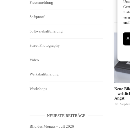
Um d
Pressemeldung
Gerä
zust
Softproof
vera
und 
Softwarekalibrierung
A
Street Photography
Video
Werkskalibrierung
Workshops
Neue Bil
– weltli
Angst
28. Septe
NEUESTE BEITRÄGE
Bild des Monats – Juli 2026