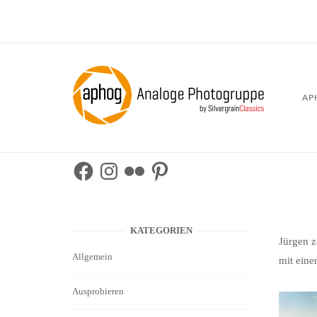
Skip
to
content
Home
AP
Facebook
Instagram
Flickr
Pinterest
KATEGORIEN
Jürgen z
Allgemein
mit ein
Ausprobieren