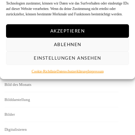
Technologien zustimmst, können wir Daten wie das Surfverhalten oder eindeutige IDs
auf dieser Website verarbeiten. Wenn du deine Zustimmung nicht erteilst oder
Allgemein
zurückziehst, können bestimmte Merkmale und Funktionen beeinträchtigt werden.
Ausprobieren
AKZEPTIEREN
Autoren
ABLEHNEN
Basics
EINSTELLUNGEN ANSEHEN
Bezugsquellen
Cookie-Richtlinie
Datenschutzerklärung
Impressum
Bild des Monats
Bilddarstellung
Bilder
Digitalisieren