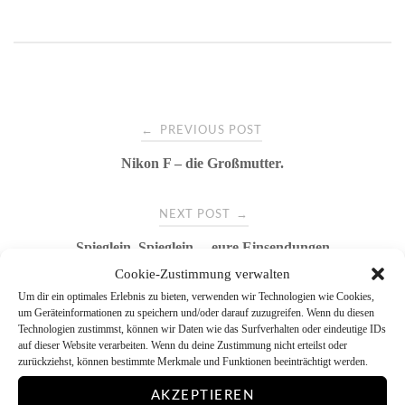
bo
tte
er
m
ts
ail
n
ok
r
es
bl
A
t
r
pp
Post
←
PREVIOUS POST
Nikon F – die Großmutter.
navigation
→
NEXT POST
Spieglein, Spieglein… eure Einsendungen
Cookie-Zustimmung verwalten
Um dir ein optimales Erlebnis zu bieten, verwenden wir Technologien wie Cookies,
um Geräteinformationen zu speichern und/oder darauf zuzugreifen. Wenn du diesen
Technologien zustimmst, können wir Daten wie das Surfverhalten oder eindeutige IDs
auf dieser Website verarbeiten. Wenn du deine Zustimmung nicht erteilst oder
zurückziehst, können bestimmte Merkmale und Funktionen beeinträchtigt werden.
AKZEPTIEREN