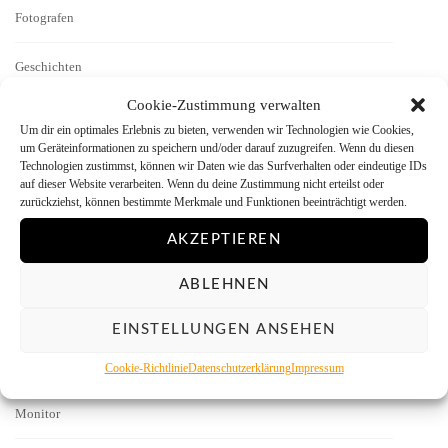
Fotografen
Geschichten
Cookie-Zustimmung verwalten
Interview
Um dir ein optimales Erlebnis zu bieten, verwenden wir Technologien wie Cookies,
um Geräteinformationen zu speichern und/oder darauf zuzugreifen. Wenn du diesen
Kamera-Reviews
Technologien zustimmst, können wir Daten wie das Surfverhalten oder eindeutige IDs
auf dieser Website verarbeiten. Wenn du deine Zustimmung nicht erteilst oder
zurückziehst, können bestimmte Merkmale und Funktionen beeinträchtigt werden.
Labor
AKZEPTIEREN
Literatur
ABLEHNEN
Menschen vor der Kamera
EINSTELLUNGEN ANSEHEN
Mitmachen
Cookie-Richtlinie
Datenschutzerklärung
Impressum
Monitor