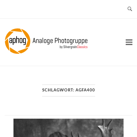
Skip
to
content
Home
SCHLAGWORT:
AGFA400