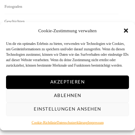
Fotografen
Geschichten
Cookie-Zustimmung verwalten
Interview
Um dir ein optimales Erlebnis zu bieten, verwenden wir Technologien wie Cookies,
um Geräteinformationen zu speichern und/oder darauf zuzugreifen. Wenn du diesen
Kamera-Reviews
Technologien zustimmst, können wir Daten wie das Surfverhalten oder eindeutige IDs
auf dieser Website verarbeiten. Wenn du deine Zustimmung nicht erteilst oder
zurückziehst, können bestimmte Merkmale und Funktionen beeinträchtigt werden.
Labor
Literatur
AKZEPTIEREN
ABLEHNEN
Menschen vor der Kamera
EINSTELLUNGEN ANSEHEN
Mitmachen
Cookie-Richtlinie
Datenschutzerklärung
Impressum
Monitor