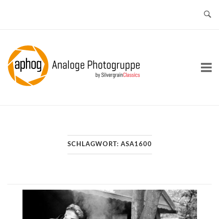
Skip
to
content
Home
SCHLAGWORT:
ASA1600