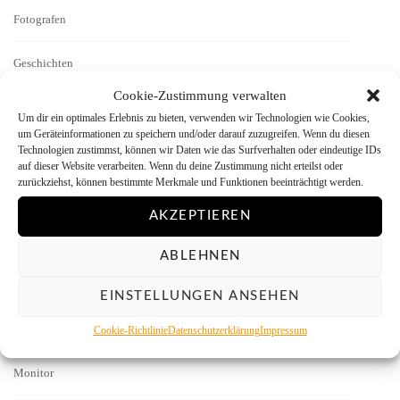
Fotografen
Geschichten
Cookie-Zustimmung verwalten
Interview
Um dir ein optimales Erlebnis zu bieten, verwenden wir Technologien wie Cookies,
um Geräteinformationen zu speichern und/oder darauf zuzugreifen. Wenn du diesen
Technologien zustimmst, können wir Daten wie das Surfverhalten oder eindeutige IDs
Kamera-Reviews
auf dieser Website verarbeiten. Wenn du deine Zustimmung nicht erteilst oder
zurückziehst, können bestimmte Merkmale und Funktionen beeinträchtigt werden.
Labor
AKZEPTIEREN
Literatur
ABLEHNEN
Menschen vor der Kamera
EINSTELLUNGEN ANSEHEN
Mitmachen
Cookie-Richtlinie
Datenschutzerklärung
Impressum
Monitor