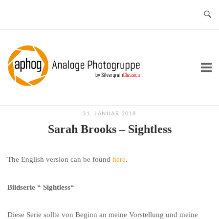
Skip
to
content
Home
31. JANUAR 2018
Sarah Brooks – Sightless
The English version can be found
here
.
Bildserie “ Sightless“
Diese Serie sollte von Beginn an meine Vorstellung und meine