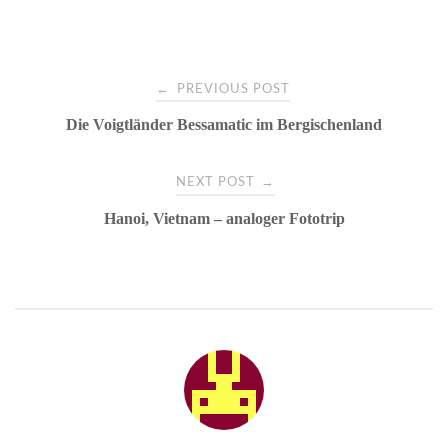
t
r
pp
Post
←
PREVIOUS POST
Die Voigtländer Bessamatic im Bergischenland
navigation
→
NEXT POST
Hanoi, Vietnam – analoger Fototrip