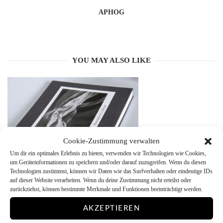
APHOG
YOU MAY ALSO LIKE
Cookie-Zustimmung verwalten
Um dir ein optimales Erlebnis zu bieten, verwenden wir Technologien wie Cookies,
um Geräteinformationen zu speichern und/oder darauf zuzugreifen. Wenn du diesen
Technologien zustimmst, können wir Daten wie das Surfverhalten oder eindeutige IDs
Neue Bilder erfüllen mich mit Begeisterung – weltliche
auf dieser Website verarbeiten. Wenn du deine Zustimmung nicht erteilst oder
Veränderungen mit großer Angst
zurückziehst, können bestimmte Merkmale und Funktionen beeinträchtigt werden.
28. September 2024
AKZEPTIEREN