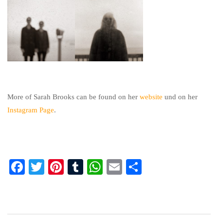
More of Sarah Brooks can be found on her
website
und on her
Instagram Page
.
Fa
T
Pi
T
W
E
Te
ce
wi
nt
u
ha
m
ile
bo
tte
er
m
ts
ail
n
ok
r
es
bl
A