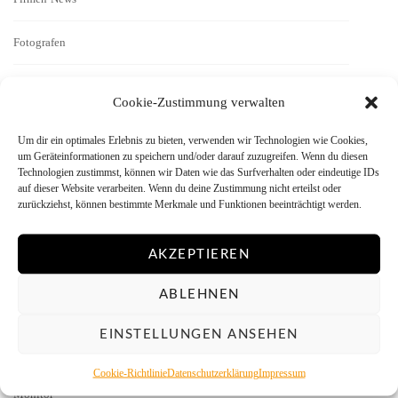
Fotografen
Geschichten
Cookie-Zustimmung verwalten
Interview
Um dir ein optimales Erlebnis zu bieten, verwenden wir Technologien wie Cookies,
um Geräteinformationen zu speichern und/oder darauf zuzugreifen. Wenn du diesen
Technologien zustimmst, können wir Daten wie das Surfverhalten oder eindeutige IDs
Kamera-Reviews
auf dieser Website verarbeiten. Wenn du deine Zustimmung nicht erteilst oder
zurückziehst, können bestimmte Merkmale und Funktionen beeinträchtigt werden.
Labor
AKZEPTIEREN
Literatur
ABLEHNEN
Menschen vor der Kamera
EINSTELLUNGEN ANSEHEN
Mitmachen
Cookie-Richtlinie
Datenschutzerklärung
Impressum
Monitor