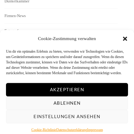
Dunkelkammer
Firmen-News
Fotografen
Cookie-Zustimmung verwalten
Geschichten
Um dir ein optimales Erlebnis zu bieten, verwenden wir Technologien wie Cookies,
um Geräteinformationen zu speichern und/oder darauf zuzugreifen. Wenn du diesen
Interview
Technologien zustimmst, können wir Daten wie das Surfverhalten oder eindeutige IDs
auf dieser Website verarbeiten. Wenn du deine Zustimmung nicht erteilst oder
zurückziehst, können bestimmte Merkmale und Funktionen beeinträchtigt werden.
Kamera-Reviews
AKZEPTIEREN
Labor
ABLEHNEN
Literatur
EINSTELLUNGEN ANSEHEN
Menschen vor der Kamera
Cookie-Richtlinie
Datenschutzerklärung
Impressum