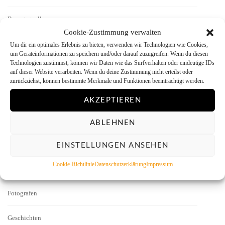
Bezugsquellen
Cookie-Zustimmung verwalten
Bild des Monats
Um dir ein optimales Erlebnis zu bieten, verwenden wir Technologien wie Cookies,
um Geräteinformationen zu speichern und/oder darauf zuzugreifen. Wenn du diesen
Technologien zustimmst, können wir Daten wie das Surfverhalten oder eindeutige IDs
Bilddarstellung
auf dieser Website verarbeiten. Wenn du deine Zustimmung nicht erteilst oder
zurückziehst, können bestimmte Merkmale und Funktionen beeinträchtigt werden.
Bilder
AKZEPTIEREN
Digitalisieren
ABLEHNEN
Dunkelkammer
EINSTELLUNGEN ANSEHEN
Cookie-Richtlinie
Datenschutzerklärung
Impressum
Firmen-News
Fotografen
Geschichten