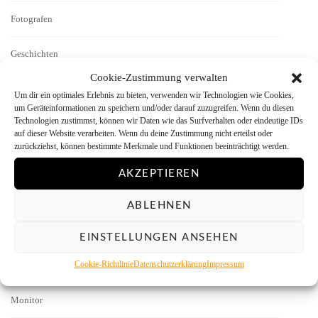
Fotografen
Geschichten
Cookie-Zustimmung verwalten
Interview
Um dir ein optimales Erlebnis zu bieten, verwenden wir Technologien wie Cookies,
um Geräteinformationen zu speichern und/oder darauf zuzugreifen. Wenn du diesen
Technologien zustimmst, können wir Daten wie das Surfverhalten oder eindeutige IDs
Kamera-Reviews
auf dieser Website verarbeiten. Wenn du deine Zustimmung nicht erteilst oder
zurückziehst, können bestimmte Merkmale und Funktionen beeinträchtigt werden.
Labor
AKZEPTIEREN
Literatur
ABLEHNEN
Menschen vor der Kamera
EINSTELLUNGEN ANSEHEN
Cookie-Richtlinie
Datenschutzerklärung
Impressum
Mitmachen
Monitor