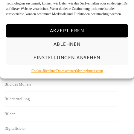
Technologien zustimmst, können wir Daten wie das Surfverhalten oder eindeutige IDs
auf dieser Website verarbeiten. Wenn du deine Zustimmung nicht erteilst oder
Allgemein
zurückziehst, können bestimmte Merkmale und Funktionen beeinträchtigt werden.
Ausprobieren
AKZEPTIEREN
Autoren
ABLEHNEN
Basics
EINSTELLUNGEN ANSEHEN
Bezugsquellen
Cookie-Richtlinie
Datenschutzerklärung
Impressum
Bild des Monats
Bilddarstellung
Bilder
Digitalisieren