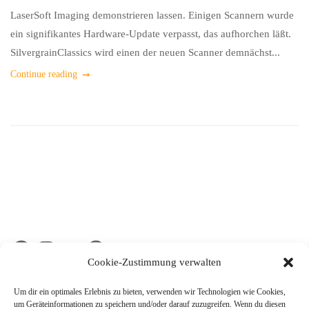
LaserSoft Imaging demonstrieren lassen. Einigen Scannern wurde
ein signifikantes Hardware-Update verpasst, das aufhorchen läßt.
SilvergrainClassics wird einen der neuen Scanner demnächst...
Continue reading
Facebook
Instagram
Flickr
Pinterest
Cookie-Zustimmung verwalten
Um dir ein optimales Erlebnis zu bieten, verwenden wir Technologien wie Cookies,
um Geräteinformationen zu speichern und/oder darauf zuzugreifen. Wenn du diesen
KATEGORIEN