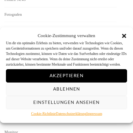
Fotografen
Geschichten
Cookie-Zustimmung verwalten
Um dir ein optimales Erlebnis zu bieten, verwenden wir Technologien wie Cookies,
Interview
um Geräteinformationen zu speichern und/oder darauf zuzugreifen. Wenn du diesen
Technologien zustimmst, können wir Daten wie das Surfverhalten oder eindeutige IDs
Kamera-Reviews
auf dieser Website verarbeiten. Wenn du deine Zustimmung nicht erteilst oder
zurückziehst, können bestimmte Merkmale und Funktionen beeinträchtigt werden.
Labor
AKZEPTIEREN
Literatur
ABLEHNEN
EINSTELLUNGEN ANSEHEN
Menschen vor der Kamera
Cookie-Richtlinie
Datenschutzerklärung
Impressum
Mitmachen
Monitor