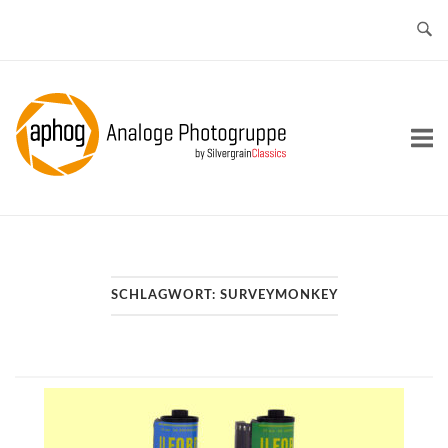
Skip
to
content
Home
SCHLAGWORT:
SURVEYMONKEY