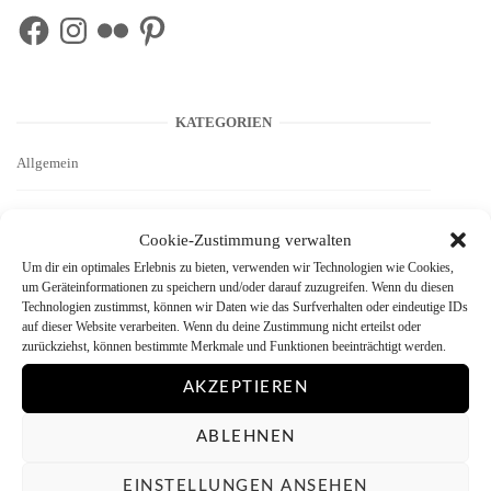
Facebook
Instagram
Flickr
Pinterest
KATEGORIEN
Allgemein
Ausprobieren
Cookie-Zustimmung verwalten
Um dir ein optimales Erlebnis zu bieten, verwenden wir Technologien wie Cookies,
Autoren
um Geräteinformationen zu speichern und/oder darauf zuzugreifen. Wenn du diesen
Technologien zustimmst, können wir Daten wie das Surfverhalten oder eindeutige IDs
Basics
auf dieser Website verarbeiten. Wenn du deine Zustimmung nicht erteilst oder
zurückziehst, können bestimmte Merkmale und Funktionen beeinträchtigt werden.
Bezugsquellen
AKZEPTIEREN
Bild des Monats
ABLEHNEN
EINSTELLUNGEN ANSEHEN
Bilddarstellung