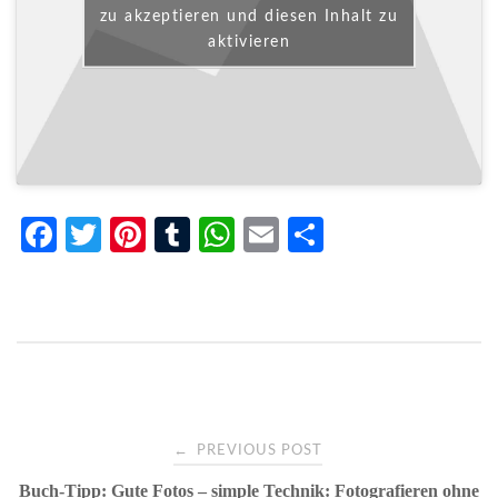
zu akzeptieren und diesen Inhalt zu
aktivieren
Fa
T
Pi
T
W
E
Te
ce
wi
nt
u
ha
m
ile
bo
tte
er
m
ts
ail
n
ok
r
es
bl
A
t
r
pp
Post
←
PREVIOUS POST
Buch-Tipp: Gute Fotos – simple Technik: Fotografieren ohne