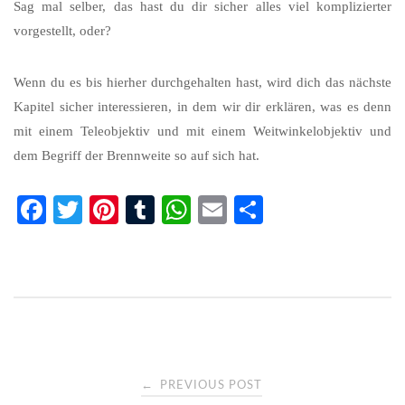
Sag mal selber, das hast du dir sicher alles viel komplizierter
vorgestellt, oder?
Wenn du es bis hierher durchgehalten hast, wird dich das nächste
Kapitel sicher interessieren, in dem wir dir erklären, was es denn
mit einem Teleobjektiv und mit einem Weitwinkelobjektiv und
dem Begriff der Brennweite so auf sich hat.
Fa
T
Pi
T
W
E
Te
ce
wi
nt
u
ha
m
ile
bo
tte
er
m
ts
ail
n
ok
r
es
bl
A
t
r
pp
Post
←
PREVIOUS POST