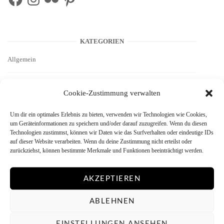
KATEGORIEN
Allgemein
Ausprobieren
Cookie-Zustimmung verwalten
Autoren
Um dir ein optimales Erlebnis zu bieten, verwenden wir Technologien wie Cookies,
um Geräteinformationen zu speichern und/oder darauf zuzugreifen. Wenn du diesen
Technologien zustimmst, können wir Daten wie das Surfverhalten oder eindeutige IDs
Basics
auf dieser Website verarbeiten. Wenn du deine Zustimmung nicht erteilst oder
zurückziehst, können bestimmte Merkmale und Funktionen beeinträchtigt werden.
Bezugsquellen
AKZEPTIEREN
Bild des Monats
ABLEHNEN
Bilddarstellung
EINSTELLUNGEN ANSEHEN