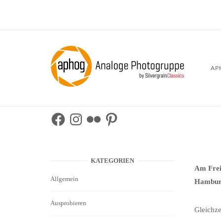
Skip
to
content
Home
AP
Facebook
Instagram
Flickr
Pinterest
KATEGORIEN
Am Frei
Allgemein
Hambur
Ausprobieren
Gleichze